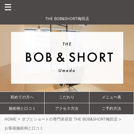
THE BOB&SHORT梅田店
初めての方へ
こだわり
メニュー表
施術例と口コミ
アクセス方法
ご予約方法
HOME
>
ボブとショートの専門美容室 THE BOB&SHORT梅田店
>
お客様施術例と口コミ